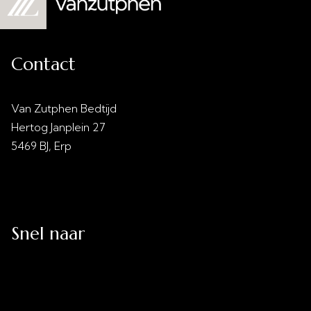
Contact
Van Zutphen Bedtijd
Hertog Janplein 27
5469 BJ, Erp
info@vanzutphenbedtijd.nl
0413 - 21 28 30
Snel naar
Uitverkoop
Acties