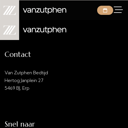
Contact
Van Zutphen Bedtijd
Hertog Janplein 27
5469 BJ, Erp
info@vanzutphenbedtijd.nl
0413 - 21 28 30
Snel naar