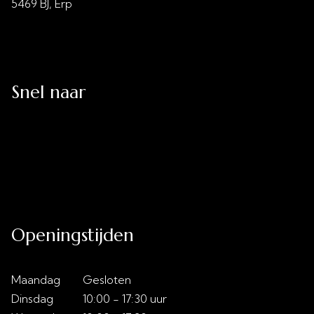
5469 BJ, Erp
info@vanzutphenbedtijd.nl
0413 - 21 28 30
Snel naar
Uitverkoop
Acties
Over ons
Slaaptips
Contact
Openingstijden
Maandag
Gesloten
Dinsdag
10:00 - 17:30 uur