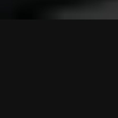
Auping
tot 20% voordeel
Bekijk aanbieding
Serta
15% voordeel