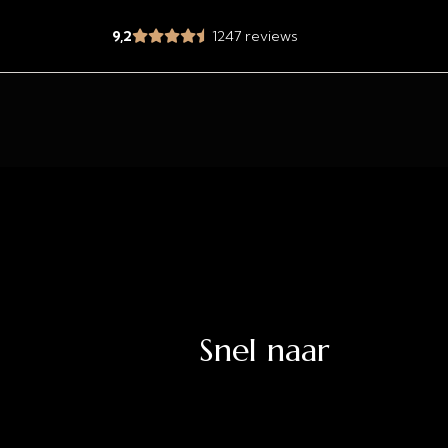
9,2
1247 reviews
Snel naar
jd.nl
Uitverkoop
Acties