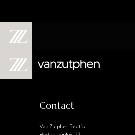
Contact
Van Zutphen Bedtijd
info@vanzutphenbedti
Hertog Janplein 27
0413 - 21 28 30