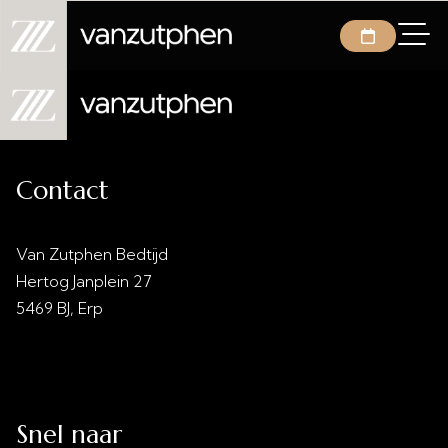
Contact
Van Zutphen Bedtijd
Hertog Janplein 27
5469 BJ, Erp
info@vanzutphenbedtijd.nl
0413 - 21 28 30
Snel naar