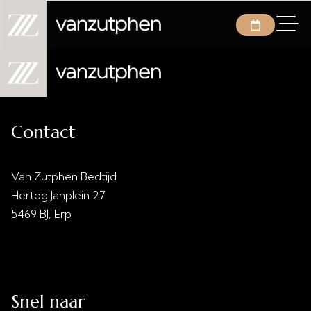
Contact
Van Zutphen Bedtijd
Hertog Janplein 27
5469 BJ, Erp
info@vanzutphenbedtijd.nl
0413 - 21 28 30
Snel naar