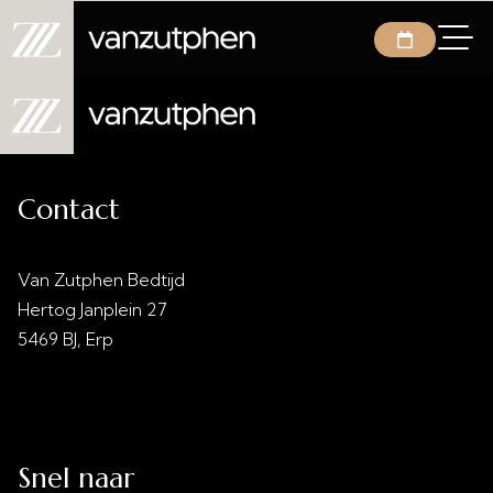
Contact
Van Zutphen Bedtijd
Hertog Janplein 27
5469 BJ, Erp
info@vanzutphenbedtijd.nl
0413 - 21 28 30
Snel naar