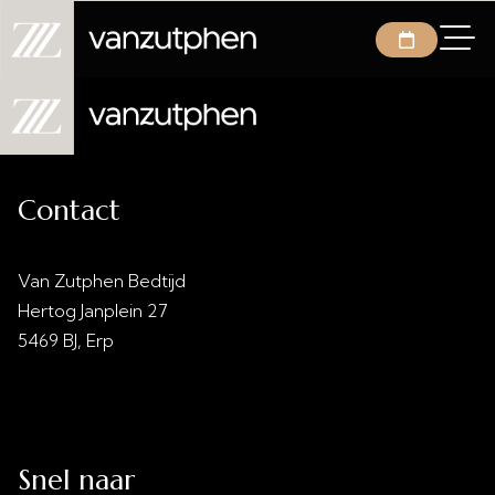
Contact
Van Zutphen Bedtijd
Hertog Janplein 27
5469 BJ, Erp
info@vanzutphenbedtijd.nl
0413 - 21 28 30
Snel naar