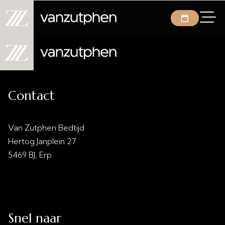
Contact
Van Zutphen Bedtijd
Hertog Janplein 27
5469 BJ, Erp
info@vanzutphenbedtijd.nl
0413 - 21 28 30
Snel naar