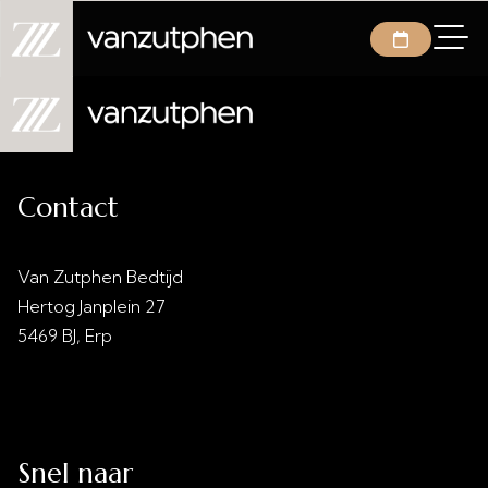
Contact
Van Zutphen Bedtijd
Hertog Janplein 27
5469 BJ, Erp
info@vanzutphenbedtijd.nl
0413 - 21 28 30
Snel naar