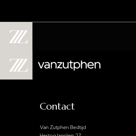
Contact
Van Zutphen Bedtijd
info@vanzutphenbedti
Hertog Janplein 27
0413 - 21 28 30