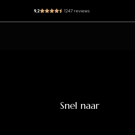
9,2
1247 reviews
Snel naar
jd.nl
Uitverkoop
Acties