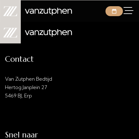
Contact
Van Zutphen Bedtijd
Hertog Janplein 27
5469 BJ, Erp
info@vanzutphenbedtijd.nl
0413 - 21 28 30
Snel naar