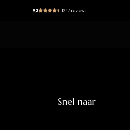
9,2
1247 reviews
Snel naar
jd.nl
Uitverkoop
Acties