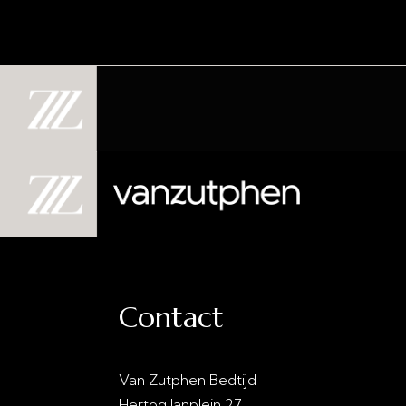
Contact
Van Zutphen Bedtijd
info@vanzutphenbedti
Hertog Janplein 27
0413 - 21 28 30