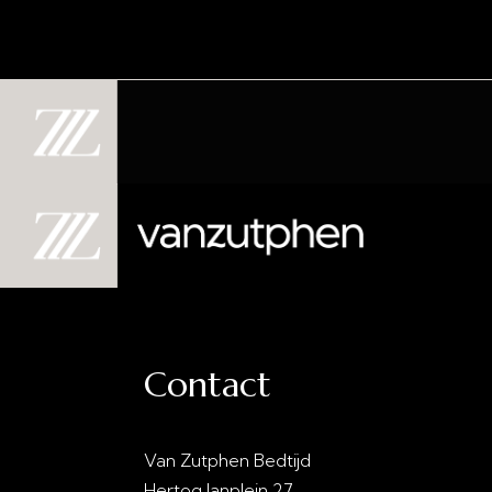
Contact
Van Zutphen Bedtijd
info@vanzutphenbedti
Hertog Janplein 27
0413 - 21 28 30