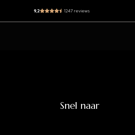
9,2
1247 reviews
Snel naar
jd.nl
Uitverkoop
Acties