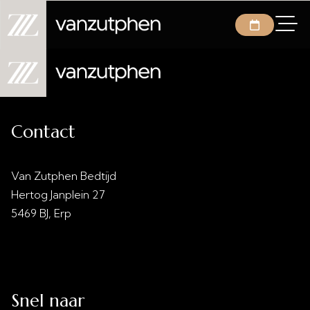
Contact
Van Zutphen Bedtijd
Hertog Janplein 27
5469 BJ, Erp
info@vanzutphenbedtijd.nl
0413 - 21 28 30
Snel naar