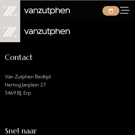
Contact
Van Zutphen Bedtijd
Hertog Janplein 27
5469 BJ, Erp
info@vanzutphenbedtijd.nl
0413 - 21 28 30
Snel naar