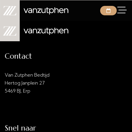
Contact
Van Zutphen Bedtijd
Hertog Janplein 27
5469 BJ, Erp
info@vanzutphenbedtijd.nl
0413 - 21 28 30
Snel naar