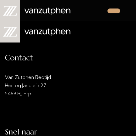
Contact
Van Zutphen Bedtijd
Hertog Janplein 27
5469 BJ, Erp
info@vanzutphenbedtijd.nl
0413 - 21 28 30
Snel naar