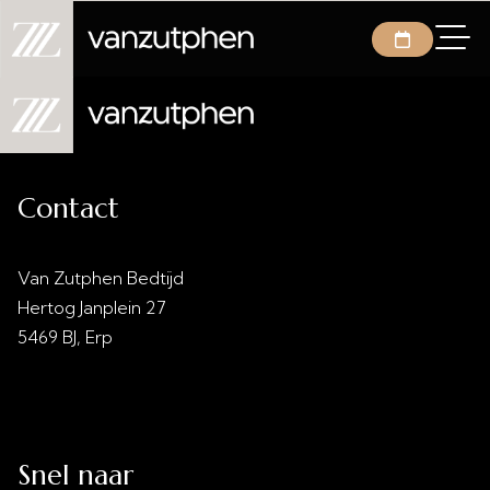
Contact
Van Zutphen Bedtijd
Hertog Janplein 27
5469 BJ, Erp
info@vanzutphenbedtijd.nl
0413 - 21 28 30
Snel naar